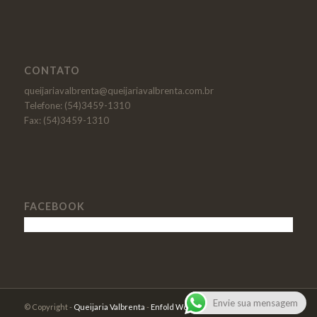
CONTATO
queijariavalbrenta@queijariavalbrenta.com.br
Telefone: (54)3459-1310
Fax: (54)3459-1310
FACEBOOK
Envie sua mensagem
© Copyright -
Queijaria Valbrenta
-
Enfold WordPress Theme by Kriesi