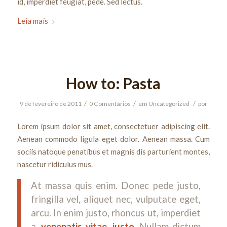
id, imperdiet feugiat, pede. Sed lectus.
Leia mais
How to: Pasta
/
/
/
9 de fevereiro de 2011
0 Comentários
em
Uncategorized
por
Lorem ipsum dolor sit amet, consectetuer adipiscing elit.
Aenean commodo ligula eget dolor. Aenean massa. Cum
sociis natoque penatibus et magnis dis parturient montes,
nascetur ridiculus mus.
At massa quis enim. Donec pede justo,
fringilla vel, aliquet nec, vulputate eget,
arcu. In enim justo, rhoncus ut, imperdiet
a,
venenatis vitae, justo
. Nullam dictum